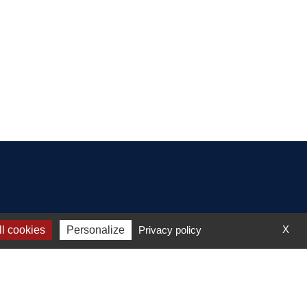
Écrivez-nous :
X
l cookies
Personalize
Privacy policy
comite@basket94.com