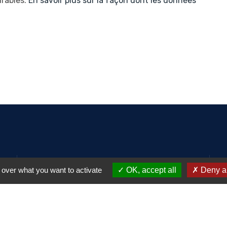
irables.
En savoir plus sur la façon dont les données
Rendez-nous visite :
 over what you want to activate
OK, accept all
Deny al
4 rue Suchet 94700 - Maisons-
Alfort