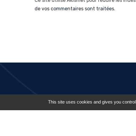
Ce site utilise Akismet pour réduire les indés
de vos commentaires sont traitées
.
Appelez-nous :
This site uses cookies and gives you control
01 43 53 32 57