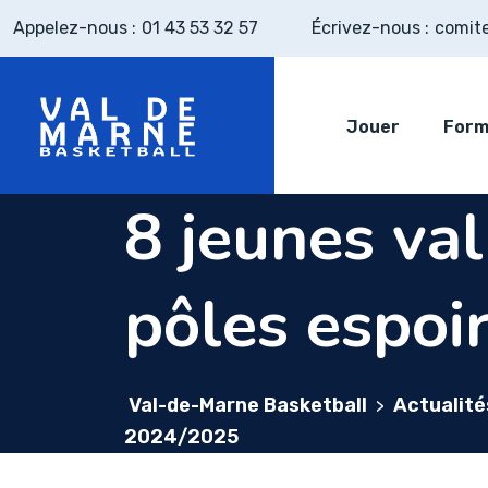
Skip
Appelez-nous :
01 43 53 32 57
Écrivez-nous :
comit
to
content
Jouer
Form
8 jeunes val
pôles espoi
Val-de-Marne Basketball
Actualité
>
2024/2025