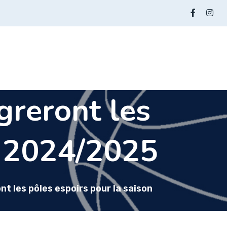
greront les
n 2024/2025
nt les pôles espoirs pour la saison