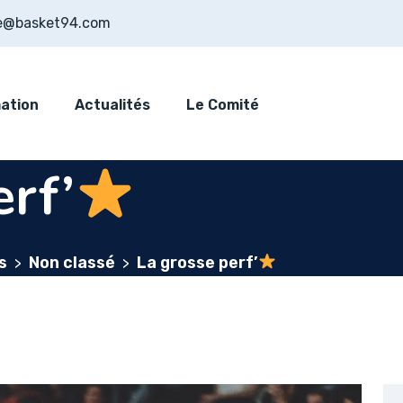
e@basket94.com
ation
Actualités
Le Comité
rf’
s
Non classé
La grosse perf’
>
>