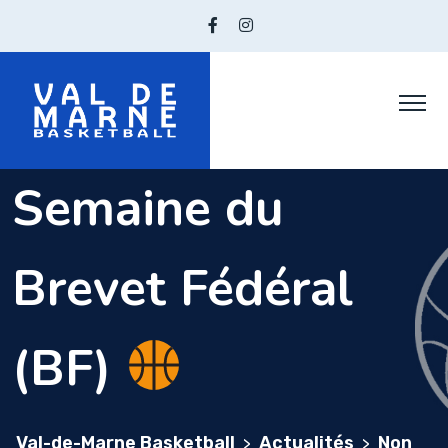
Skip
to
content
Semaine du
Brevet Fédéral
(BF)
Val-de-Marne Basketball
Actualités
Non
>
>