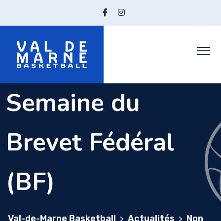
Skip
to
content
Semaine du
Brevet Fédéral
(BF)
Val-de-Marne Basketball
Actualités
Non
>
>